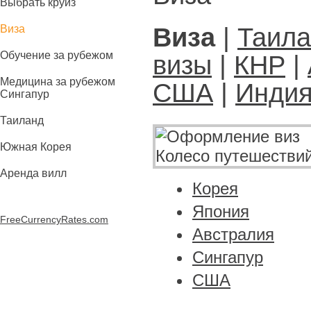
Выбрать круиз
Виза
Виза
|
Таил
Обучение за рубежом
визы
|
КНР
|
Медицина за рубежом
США
|
Инди
Сингапур
Таиланд
Южная Корея
Аренда вилл
Корея
Япония
FreeCurrencyRates.com
Австралия
Сингапур
США