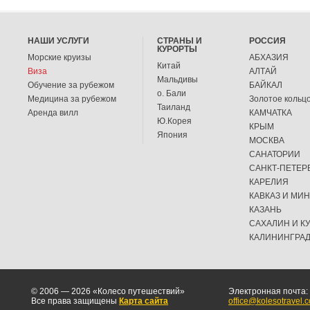
НАШИ УСЛУГИ
СТРАНЫ И
РОССИЯ
КУРОРТЫ
Морские круизы
АБХАЗИЯ
Китай
Виза
АЛТАЙ
Мальдивы
Обучение за рубежом
БАЙКАЛ
о. Бали
Медицина за рубежом
Золотое кольц
Таиланд
Аренда вилл
КАМЧАТКА
Ю.Корея
КРЫМ
Япония
МОСКВА
САНАТОРИИ
САНКТ-ПЕТЕР
КАРЕЛИЯ
КАВКАЗ И МИ
КАЗАНЬ
САХАЛИН И К
КАЛИНИНГРА
© 2006 — 2026 «Колесо путешествий»
Электронная почта:
Все права защищены
Карта сайта
office@kolesotravel.