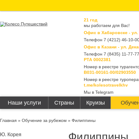
21 год
мы работаем для Вас!
Офис в Хабаровске - ул.
Телефон 7 (4212) 46-10-00
Офис в Казани - ул. Дека
Телефон 7 (8435) 11-77-7
РТА 0002381
Номер в реестре турагентс
В031-00161-00/02903550
Номер в реестре туропера
t.me/kolesotravelkhv
Мы в Telegram
Наши услуги
Страны
Круизы
Обучен
Главная
»
Обучение за рубежом
» Филиппины
Филиппины
Ю. Корея