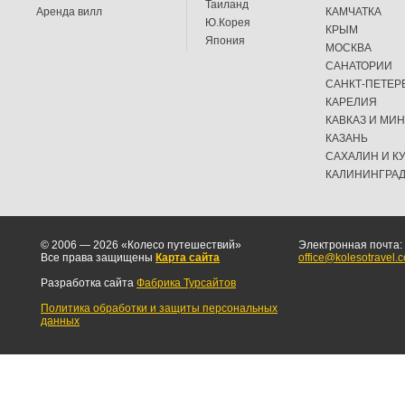
Таиланд
Аренда вилл
КАМЧАТКА
Ю.Корея
КРЫМ
Япония
МОСКВА
САНАТОРИИ
САНКТ-ПЕТЕР
КАРЕЛИЯ
КАВКАЗ И МИ
КАЗАНЬ
САХАЛИН И К
КАЛИНИНГРА
© 2006 — 2026 «Колесо путешествий»
Электронная почта:
Все права защищены
Карта сайта
office@kolesotravel.
Разработка сайта
Фабрика Турсайтов
Политика обработки и защиты персональных
данных