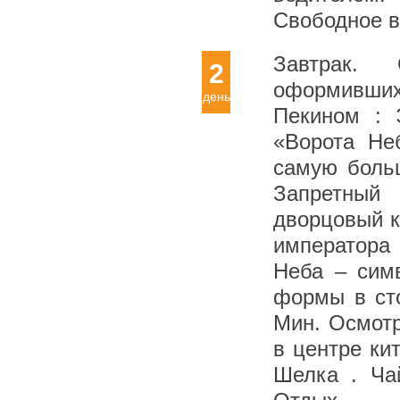
Свободное в
Завтрак.
2
оформивши
день
Пекином : 
«Ворота Не
самую боль
Запретны
дворцовый к
императора 
Неба – сим
формы в ст
Мин. Осмотр
в центре ки
Шелка . Ча