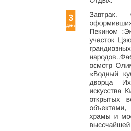
Отдых.
Завтрак.
3
оформивши
день
Пекином :Э
участок Цз
грандиоз
народов..Ф
осмотр Олим
«Водный ку
дворца Их
искусства 
открытых в
объектами,
храмы и мо
высочайшей 