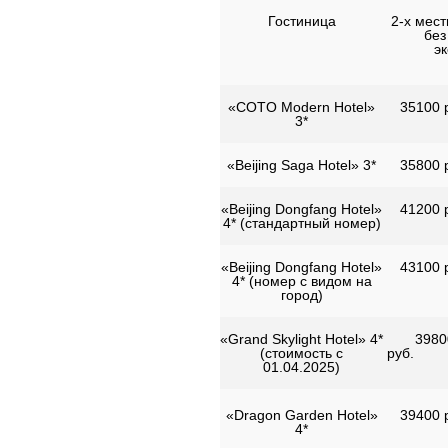
Гостиница
2-х мес
без
э
«COTO Modern Hotel»
35100 р
3*
«Beijing Saga Hotel» 3*
35800 р
«Beijing Dongfang Hotel»
41200 р
4* (стандартный номер)
«Beijing Dongfang Hotel»
43100 р
4* (номер с видом на
город)
«Grand Skylight Hotel» 4*
3980
(стоимость с
р
01.04.2025)
«Dragon Garden Hotel»
39400 р
4*