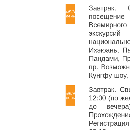
Завтрак. 
4/5/8
посещение
день
Всемирного
экскурсий
национальн
Ихэюань, Па
Пандами, Пр
пр. Возможн
Кунгфу шоу, 
Завтрак. С
5/6/9
12:00 (по ж
день
до вечера
Прохождени
Регистрация