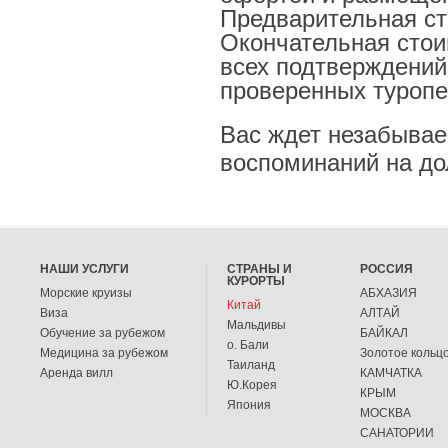
Предварительная ст
Окончательная стои
всех подтверждений
проверенных туропе
Вас ждет незабыва
воспоминаний на до
НАШИ УСЛУГИ
СТРАНЫ И
РОССИЯ
КУРОРТЫ
Морские круизы
АБХАЗИЯ
Китай
Виза
АЛТАЙ
Мальдивы
Обучение за рубежом
БАЙКАЛ
о. Бали
Медицина за рубежом
Золотое кольц
Таиланд
Аренда вилл
КАМЧАТКА
Ю.Корея
КРЫМ
Япония
МОСКВА
САНАТОРИИ