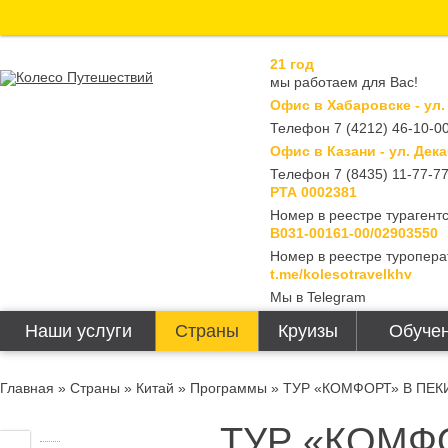
21 год
мы работаем для Вас!
Офис в Хабаровске - ул.
Телефон 7 (4212) 46-10-00
Офис в Казани - ул. Дека
Телефон 7 (8435) 11-77-7
РТА 0002381
Номер в реестре турагентс
В031-00161-00/02903550
Номер в реестре туропера
t.me/kolesotravelkhv
Мы в Telegram
Наши услуги
Страны
Круизы
Обучен
Главная
»
Страны
»
Китай
»
Программы
» ТУР «КОМФОРТ» В ПЕКИН
ТУР «КОМФО