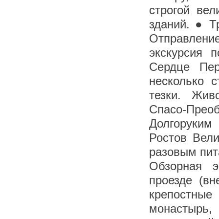
строгой вел
зданий. ● Т
Отправление
экскурсия п
Сердце Пер
несколько с
тезки. Жив
Спасо-Прео
Долгоруким 
Ростов Вели
разовым пит
Обзорная э
проезде (вн
крепостные 
монастырь,