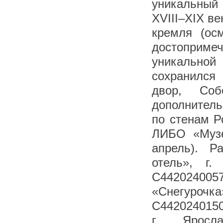
уникальный
XVIII–XIX ве
кремля (осм
достопримеч
уникально
сохранился
двор, Со
дополнитель
по стенам Р
ЛИБО «Музе
апрель). Р
отель», г.
С4420240057
«Снегурочка
С4420240150
г. Яросл