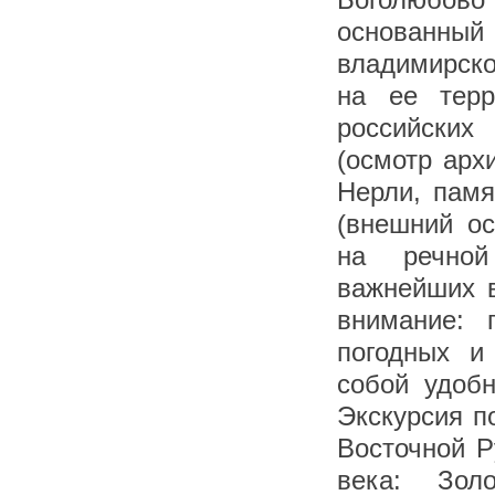
основанн
владимирско
на ее терр
российских
(осмотр арх
Нерли, памя
(внешний ос
на речной
важнейших 
внимание: 
погодных и
собой удобн
Экскурсия п
Восточной Р
века: Зол