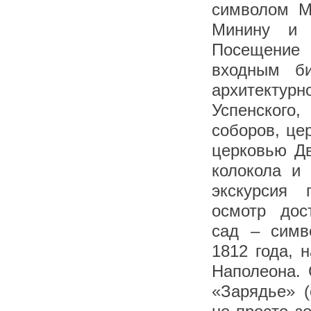
символом М
Минину и 
Посещение 
входным би
архитекту
Успенского
соборов, це
церковью Дв
колокола и
экскурсия 
осмотр дост
сад – симв
1812 года, 
Наполеона. 
«Зарядье» (