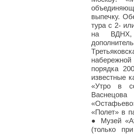
объединяю
выпечку. Об
тура с 2- и
на ВДНХ,
дополнитель
Третьяковск
набережной
порядка 200
известные к
«Утро в с
Васнецова
«Остафьево»
«Полет» в п
● Музей «А
(только пр