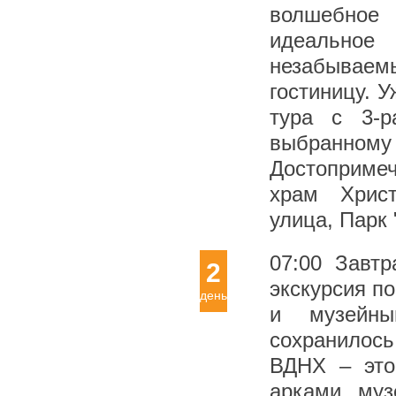
волшебное
идеально
незабывае
гостиницу. У
тура с 3-р
выбранн
Достоприме
храм Христ
улица, Парк
07:00 Завтр
2
экскурсия п
день
и музейны
сохранилось
ВДНХ – это
арками, муз