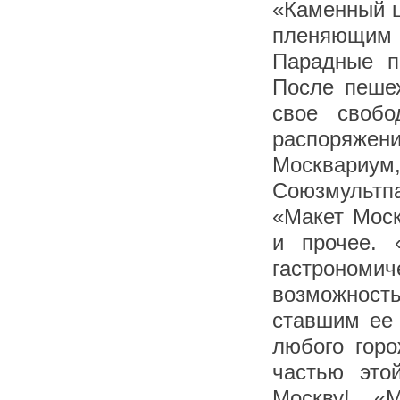
«Каменный ц
пленяющим
Парадные п
После пешех
свое своб
распоряжен
Москвариум
Союзмульт
«Макет Моск
и прочее. 
гастрономи
возможность
ставшим ее 
любого горо
частью это
Москву! «М