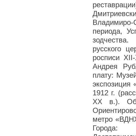
реставрации
Дмитриевск
Владимиро-С
периода, Ус
зодчества.
русского це
росписи XII
Андрея Руб
плату: Музей
экспозиция 
1912 г. (рас
XX в.). Об
Ориентирово
метро «ВДНХ
Города