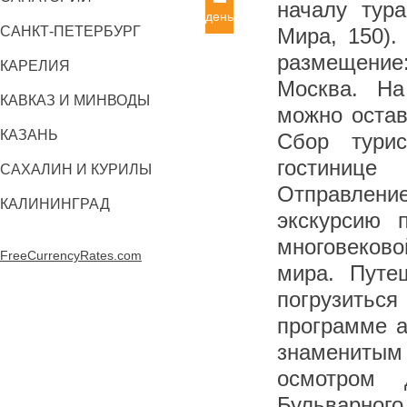
началу тура
день
САНКТ-ПЕТЕРБУРГ
Мира, 150).
размещени
КАРЕЛИЯ
Москва. На
КАВКАЗ И МИНВОДЫ
можно остав
КАЗАНЬ
Сбор турис
гостинице
САХАЛИН И КУРИЛЫ
Отправлени
КАЛИНИНГРАД
экскурсию 
многовеково
FreeCurrencyRates.com
мира. Путе
погрузиться
программе а
знаменит
осмотром д
Бульварного