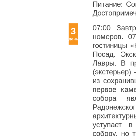
Питание: Со
Достопримеч
07:00 Завт
3
номеров. 07
день
гостиницы «
Посад. Экск
Лавры. В п
(экстерьер)
из сохранив
первое кам
собора яв
Радонежског
архитектурн
уступает в
собору, но 