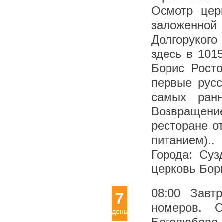
Осмотр цер
заложенной
Долгорукого
здесь в 101
Борис Росто
первые русс
самых ранн
Возвращени
ресторане о
питанием).
Города: Суз
церковь Бор
08:00 Завт
7
номеров. 
день
Боголюбово