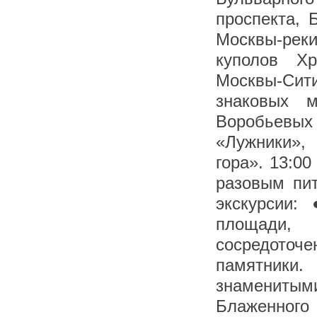
проспекта, 
Москвы-реки
куполов Хр
Москвы-Сит
знаковых м
Воробьевы
«Лужники»,
гора». 13:00
разовым пит
экскурсии:
площади,
сосредоточе
памятники
знаменитым
Блаженног