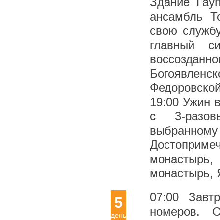
Здание Гау
ансамбль То
свою службу
главный с
воссоздан
Богоявленск
Федоровской
19:00 Ужин в
с 3-разов
выбранному
Достоприме
монастырь
монастырь, 
07:00 Завт
5
номеров. О
день