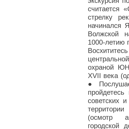
экскурсия п
считается «
стрелку ре
начинался Я
Волжской н
1000-летию 
Восхититес
центральн
охраной ЮН
XVII века (
● Послушае
пройдетесь 
советских и
территори
(осмотр а
городской д