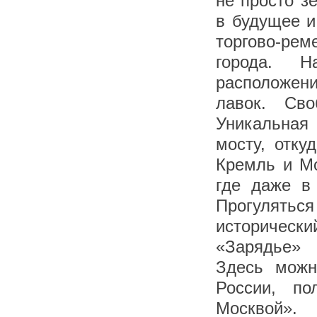
не просто з
в будущее и
торгово-рем
города. Н
расположен
лавок. Св
Уникальная
мосту, отку
Кремль и Мо
где даже в
Прогулятьс
историческ
«Зарядье» 
Здесь можн
России, по
Москвой».