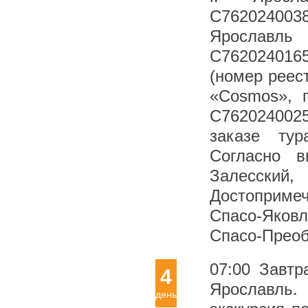
С762024003
Ярослав
С762024016
(номер реес
«Cosmos», г
С7620240025
заказе тур
Согласно в
Залесск
Достоприме
Спасо-Яков
Спасо-Преоб
07:00 Завтр
4
Ярославль
день