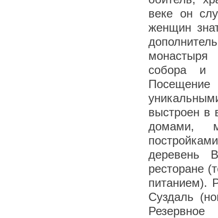
веке он сл
женщин зна
дополнитель
монастыря 
собора и 
Посещение
уникальны
выстроен в 
домами, 
постройка
деревень В
ресторане (т
питанием). 
Суздаль (но
Резервное