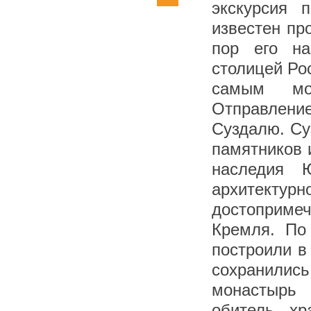
экскурсия 
известен пр
пор его на
столицей Рос
самым мо
Отправление
Суздалю. Су
памятников 
наследия
архитек
достоприме
Кремля. По
построили в
сохранились
монастырь 
обитель, х