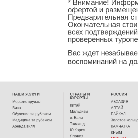
* Внимание! Информ
офертой и размещен
Предварительная ст
Окончательная стои
всех подтверждений
проверенных туропе
Вас ждет незабыва
воспоминаний на до
НАШИ УСЛУГИ
СТРАНЫ И
РОССИЯ
КУРОРТЫ
Морские круизы
АБХАЗИЯ
Китай
Виза
АЛТАЙ
Мальдивы
Обучение за рубежом
БАЙКАЛ
о. Бали
Медицина за рубежом
Золотое кольц
Таиланд
Аренда вилл
КАМЧАТКА
Ю.Корея
КРЫМ
Япония