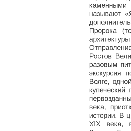
каменными
называют «
дополнител
Пророка (т
архитекту
Отправление 
Ростов Вели
разовым пит
экскурсия п
Волге, одно
купеческий 
первозданны
века, приот
истории. В 
XIX века, 